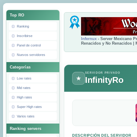
Top RO
Ranking
Inscribirse
Infernux
- Server Mexicano Pr
Renacidos y No Renacidos | M
Panel de control
Nuevos servidores
Categorías
SERVIDOR PRIVADO
★
InfinityRo
Low rates
Mid rates
High rates
Super High rates
Varios rates
Ranking servers
DESCRIPCIÓN DEL SERVIDOR