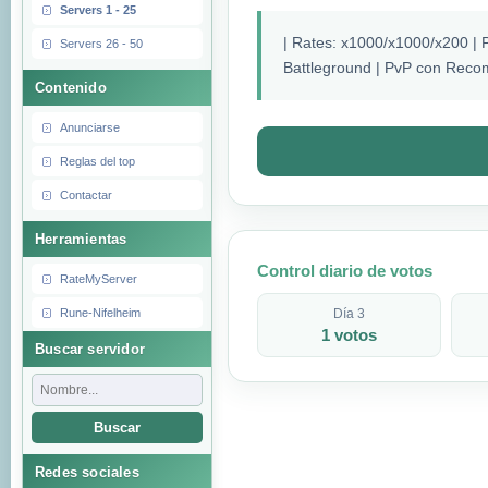
Servers 1 - 25
| Rates: x1000/x1000/x200 | 
Servers 26 - 50
Battleground | PvP con Reco
Contenido
Anunciarse
Reglas del top
Contactar
Herramientas
Control diario de votos
RateMyServer
Rune-Nifelheim
Día 3
1 votos
Buscar servidor
Buscar
Redes sociales