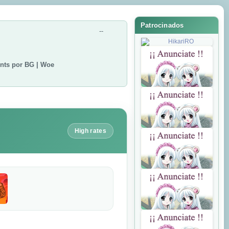
Patrocinados
--
ints por BG | Woe
High rates