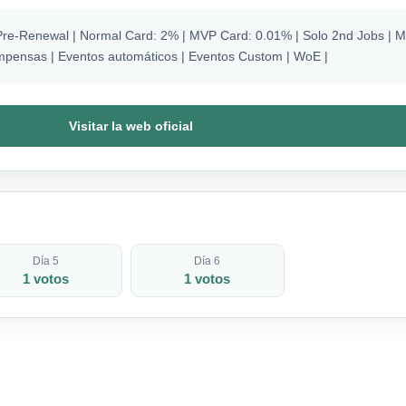
Pre-Renewal | Normal Card: 2% | MVP Card: 0.01% | Solo 2nd Jobs | M
mpensas | Eventos automáticos | Eventos Custom | WoE |
Visitar la web oficial
Día 5
Día 6
1 votos
1 votos