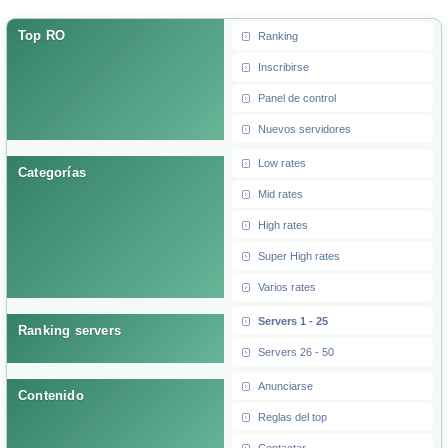
Top RO
Ranking
Inscribirse
Panel de control
Nuevos servidores
Low rates
Categorías
Mid rates
High rates
Super High rates
Varios rates
Servers 1 - 25
Ranking servers
Servers 26 - 50
Anunciarse
Contenido
Reglas del top