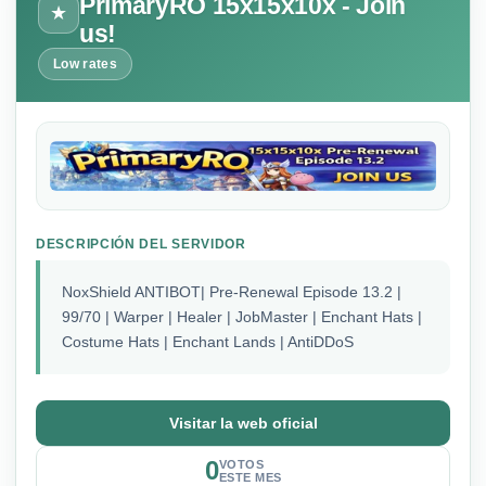
PrimaryRO 15x15x10x - Join
★
us!
Low rates
DESCRIPCIÓN DEL SERVIDOR
NoxShield ANTIBOT| Pre-Renewal Episode 13.2 |
99/70 | Warper | Healer | JobMaster | Enchant Hats |
Costume Hats | Enchant Lands | AntiDDoS
Visitar la web oficial
0
VOTOS
ESTE MES