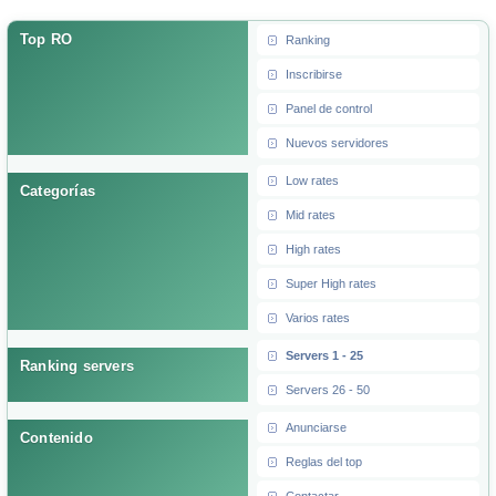
Top RO
Ranking
Inscribirse
Panel de control
Nuevos servidores
Low rates
Categorías
Mid rates
High rates
Super High rates
Varios rates
Servers 1 - 25
Ranking servers
Servers 26 - 50
Anunciarse
Contenido
Reglas del top