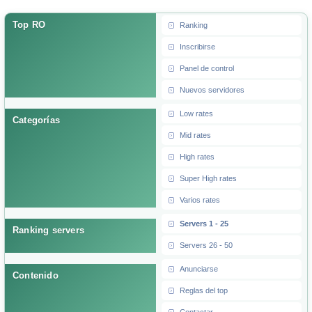
Top RO
Ranking
Inscribirse
Panel de control
Nuevos servidores
Low rates
Categorías
Mid rates
High rates
Super High rates
Varios rates
Servers 1 - 25
Ranking servers
Servers 26 - 50
Anunciarse
Contenido
Reglas del top