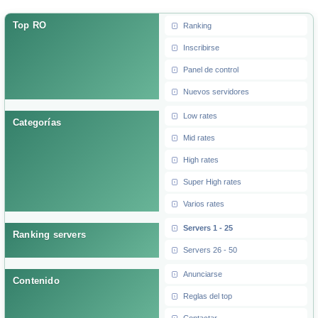
Top RO
Ranking
Inscribirse
Panel de control
Nuevos servidores
Low rates
Categorías
Mid rates
High rates
Super High rates
Varios rates
Servers 1 - 25
Ranking servers
Servers 26 - 50
Anunciarse
Contenido
Reglas del top