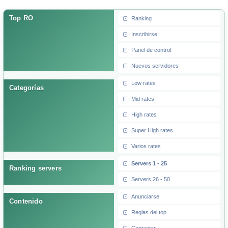
Top RO
Ranking
Inscribirse
Panel de control
Nuevos servidores
Low rates
Categorías
Mid rates
High rates
Super High rates
Varios rates
Servers 1 - 25
Ranking servers
Servers 26 - 50
Anunciarse
Contenido
Reglas del top