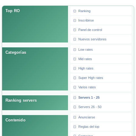
Top RO
Ranking
Inscribirse
Panel de control
Nuevos servidores
Low rates
Categorías
Mid rates
High rates
Super High rates
Varios rates
Servers 1 - 25
Ranking servers
Servers 26 - 50
Anunciarse
Contenido
Reglas del top